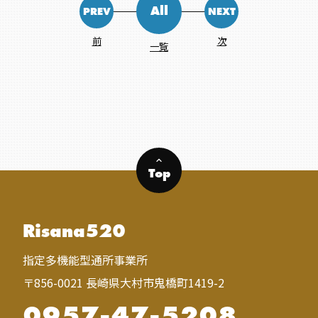
All
PREV
NEXT
前
次
一覧
keyboard_arrow_up
Top
Risana520
指定多機能型通所事業所
〒856-0021 長崎県大村市鬼橋町1419-2
0957-47-5208