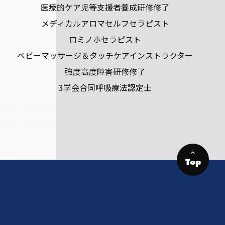
医療的ケア児等支援者養成研修修了
メディカルアロマセルフセラピスト
ロミノホセラピスト
ベビーマッサージ＆タッチケアインストラクター
強度高度障害研修修了
3学会合同呼吸療法認定士
keyboard_arrow_up
Top