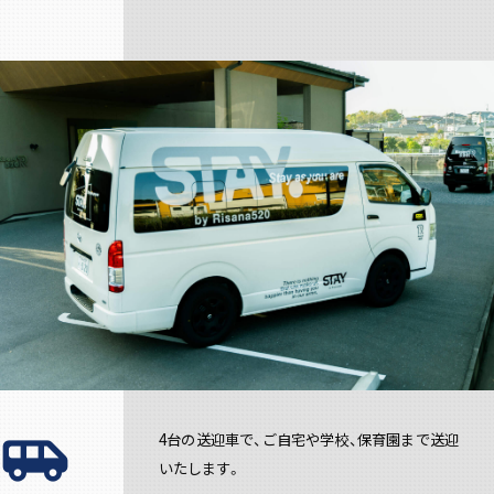
airport_shuttle
4台の送迎車で、ご自宅や学校、保育園まで送迎
いたします。