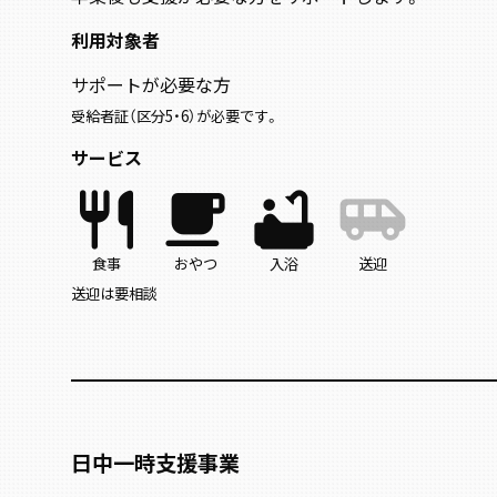
利用対象者
サポートが必要な方
受給者証（区分5・6）が必要です。
サービス
restaurant
local_cafe
bathtub
airport_shuttle
食事
おやつ
入浴
送迎
送迎は要相談
日中一時支援事業