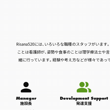
Risana520には、いろいろな職種のスタッフがい
ことは看護師が、姿勢や食事のことは理学療法士や言
緒に行っています。経験や考え方などが様々であっ
person
people_alt
Manager
Development Support
施設長
発達支援