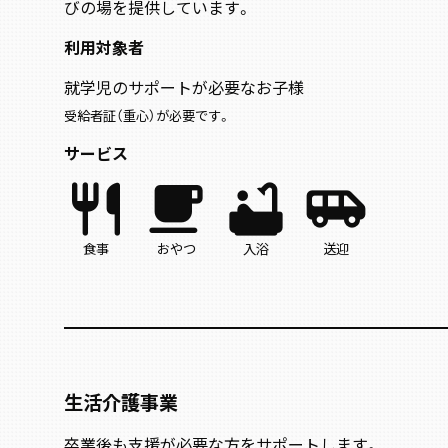
びの場を提供しています。
利用対象者
就学児のサポートが必要なお子様
受給者証（重心）が必要です。
サービス
restaurant
local_cafe
bathtub
airport_shuttle
食事
おやつ
入浴
送迎
生活介護事業
卒業後も支援が必要な方をサポートします。