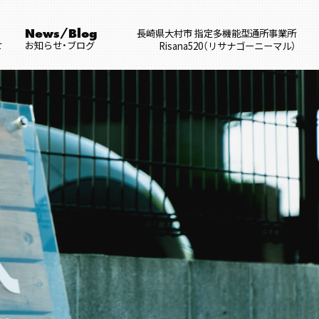
長崎県大村市 指定多機能型通所事業所
News/Blog
せ
お知らせ・ブログ
Risana520（リサナゴーニーマル）