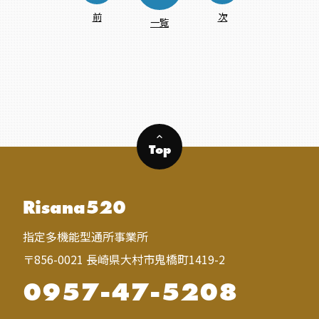
前
次
一覧
keyboard_arrow_up
Top
Risana520
指定多機能型通所事業所
〒856-0021 長崎県大村市鬼橋町1419-2
0957-47-5208