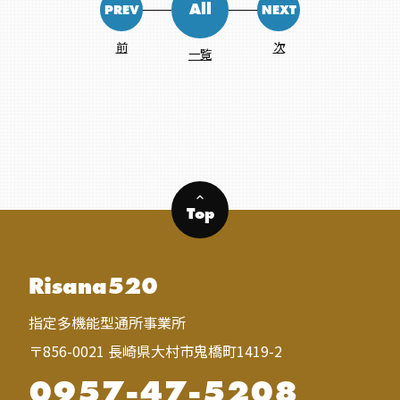
All
PREV
NEXT
前
次
一覧
keyboard_arrow_up
Top
Risana520
指定多機能型通所事業所
〒856-0021 長崎県大村市鬼橋町1419-2
0957-47-5208