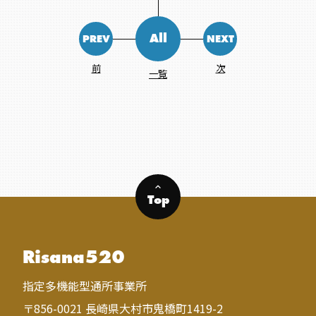
All
PREV
NEXT
前
次
一覧
keyboard_arrow_up
Top
Risana520
指定多機能型通所事業所
〒856-0021 長崎県大村市鬼橋町1419-2