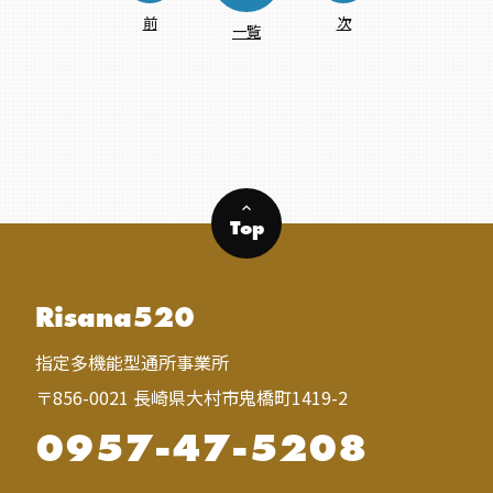
前
次
一覧
keyboard_arrow_up
Top
Risana520
指定多機能型通所事業所
〒856-0021 長崎県大村市鬼橋町1419-2
0957-47-5208